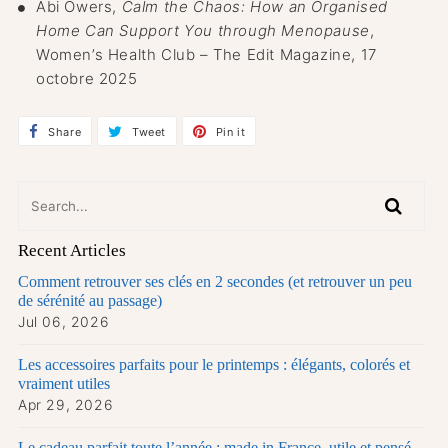
Abi Owers,
Calm the Chaos: How an Organised
Home Can Support You through Menopause
,
Women’s Health Club – The Edit Magazine, 17
octobre 2025
Share
Share
Tweet
Tweet
Pin it
Pin
on
on
on
Facebook
Twitter
Pinterest
Recent Articles
Comment retrouver ses clés en 2 secondes (et retrouver un peu
de sérénité au passage)
Jul 06, 2026
Les accessoires parfaits pour le printemps : élégants, colorés et
vraiment utiles
Apr 29, 2026
Le cadeau parfait toute l’année : made in France, utile et pensé