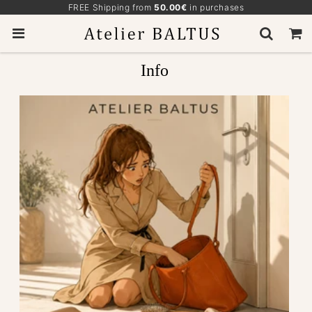
FREE Shipping from
50.00€
in purchases
Info