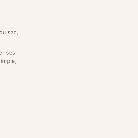
 du sac,
er ses
simple,