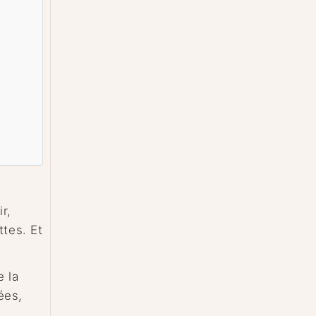
r,
ttes. Et
e la
ées,