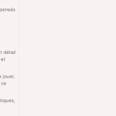
 pensés
n détail
 et
e jouer,
 ce
tiques,