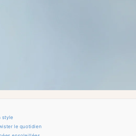
 style
ister le quotidien
urnées ensoleillées