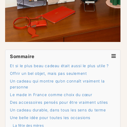
Sommaire
Et si le plus beau cadeau était aussi le plus utile ?
Offrir un bel objet, mais pas seulement
Un cadeau qui montre qu’on connaît vraiment la
personne
Le made in France comme choix du cœur
Des accessoires pensés pour être vraiment utiles
Un cadeau durable, dans tous les sens du terme
Une belle idée pour toutes les occasions
La fête des mères