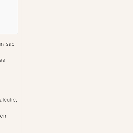
un sac
es
lculie,
ien