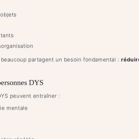
 objets
stants
sorganisation
 beaucoup partagent un besoin fondamental :
réduir
s personnes DYS
 DYS peuvent entraîner :
gie mentale