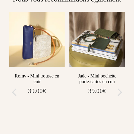
Romy - Mini trousse en
Jade - Mini pochette
cuir
porte-cartes en cuir
39.00€
39.00€
Prix
Prix
0€
39.00€
39.00€
régulier
régulier